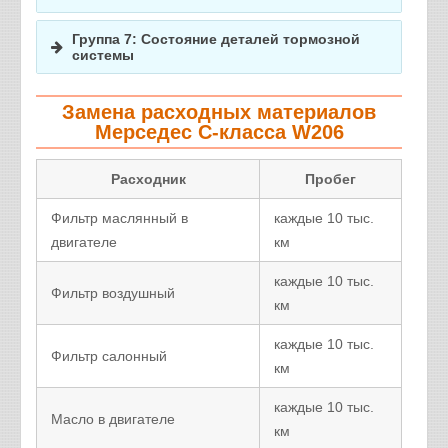
Механические повреждения шин
Тормозные шланги
Моторное масло
Замок багажника
Подкачка колес
Дефекты шин
Топливная магистраль
Охлаждающая жидкость
Группа 7: Состояние деталей тормозной
Зеркала
Балансировка колес
Необходимость проведения сход-развала
системы
Выпускная система и глушитель
Редуктор рулевого управления
Замена колес
Амортизаторы
Процент износа тормозных колодок
Перестановка колес
Замена расходных материалов
Днище автомобиля
Допустимый износ тормозных дисков
Мерседес C-класса W206
Проверка состояния суппортов
Проверка состояния стояночного тормоза
Расходник
Пробег
Фильтр маслянный в
каждые 10 тыс.
двигателе
км
каждые 10 тыс.
Фильтр воздушный
км
каждые 10 тыс.
Фильтр салонный
км
каждые 10 тыс.
Масло в двигателе
км