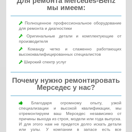
Для ремонта Mercedes-Benz
Ремонт тормозной системы - от 1200 руб.
мы имеем:
Ремонт топливной системы - от 1050 руб.
Ремонт системы охлаждения - от 875 руб.
Полноценное профессиональное оборудование
Ремонт электрооборудования - от 525 руб.
для ремонта и диагностики
Ремонт редуктора - от 2500 руб.
Оригинальные детали и комплектующие от
Ремонт раздаточной коробки - от 5000 руб.
производителя
Замена карданного вала - от 4375 руб.
Команду четко и слаженно работающих
высококвалифицированных специалистов
Ремонт турбин - от 2625 руб.
Широкий спектр услуг
Ремонт сервопривода - от 2500 руб.
Ремонт рулевых реек - от 12000 руб.
Почему нужно ремонтировать
Ремонт кондиционера - от 1525 руб.
Мерседес у нас?
Кузовной ремонт - от 1300 руб.
Покраска - от 5000 руб.
Замена стекол - от 1000 руб.
Благодаря огромному опыту, узкой
специализации и высокой квалификации, мы
отремонтируем ваш Мерседес независимо от
причины выхода из строя, модели или года выпуска.
И для этого нам не придется долго искать детали
или узлы. У компании в запасе есть все