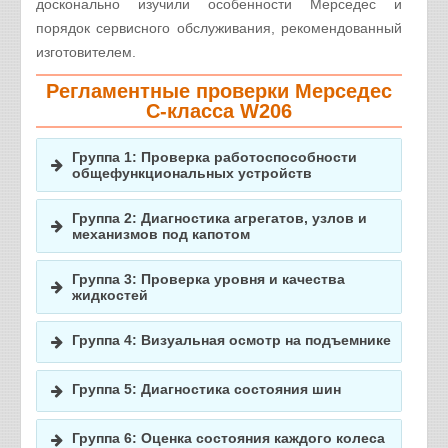
досконально изучили особенности Мерседес и
порядок сервисного обслуживания, рекомендованный
изготовителем.
Регламентные проверки Мерседес
C-класса W206
Группа 1: Проверка работоспособности
общефункциональных устройств
Контрольные лампы
Группа 2: Диагностика агрегатов, узлов и
Ремни безопасности
механизмов под капотом
Стеклоочистители
Двигатель
Группа 3: Проверка уровня и качества
Стеклоомыватели
Воздушный фильтр
жидкостей
Освещение наружное
Течи системы охлаждения
Омыватель лобового стекла
Система вентиляции
Группа 4: Визуальная осмотр на подъемнике
Уровень зарядки аккумулятора
Трансмиссионное масло
Замок капота
Стартер
Состояние пыльников рулевого управления
Тормозная жидкость
Освещение салона
Группа 5: Диагностика состояния шин
Загрязнение и течь радиатора
Сайлентблоки и шаровые опоры
Гидроусилитель
Салонный фильтр
Люфты и течь водяного насоса
Неравномерный износ протектора
Течи в силовом агрегате и в узлах трансмиссии
Омыватель фар
Группа 6: Оценка состояния каждого колеса
Звуковой сигнал
Приводные ремни (кроме ГРМ)