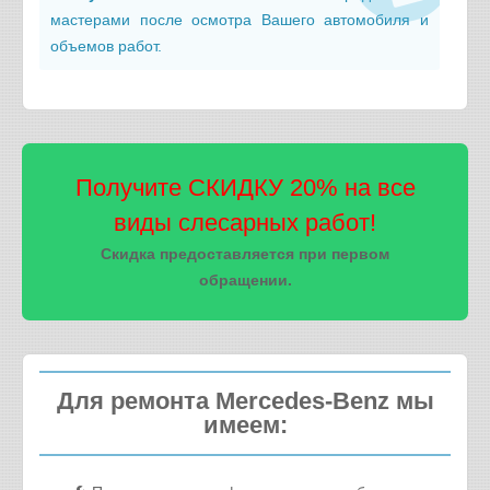
мастерами после осмотра Вашего автомобиля и
Работа
3780р.
Фильтр салонный (к-т)
850р.
объемов работ.
Итого:
6170р.
Работа
3780р.
Итого:
6220р.
Получите СКИДКУ 20% на все
виды слесарных работ!
Скидка предоставляется при первом
обращении.
Для ремонта Mercedes-Benz мы
имеем: